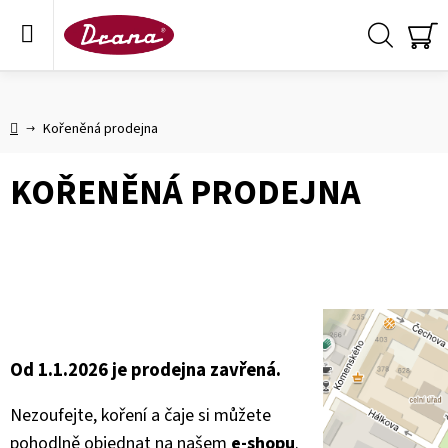
Přejít
na
obsah
Hledat
NÁ
KO
Domů
Kořeněná prodejna
KOŘENĚNÁ PRODEJNA
Od 1.1.2026 je prodejna zavřená.
Nezoufejte, koření a čaje si můžete
pohodlně objednat na našem
e-shopu
.