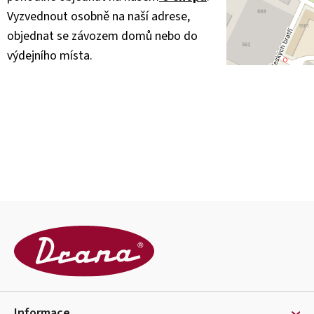
Vyzvednout osobně na naší adrese,
objednat se závozem domů nebo do
výdejního místa.
Z
á
p
a
t
Informace