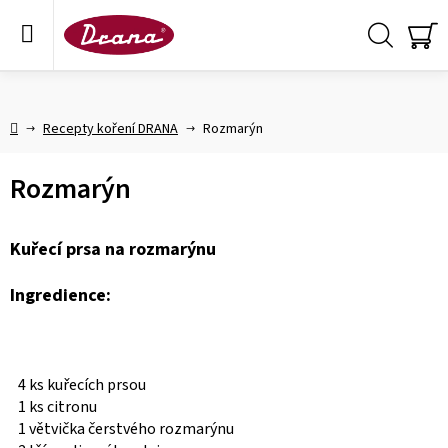
Přejít
na
obsah
Hledat
NÁ
KO
Domů
Recepty koření DRANA
Rozmarýn
Rozmarýn
Kuřecí prsa na rozmarýnu
Ingredience:
4 ks kuřecích prsou
1 ks citronu
1 větvička čerstvého rozmarýnu