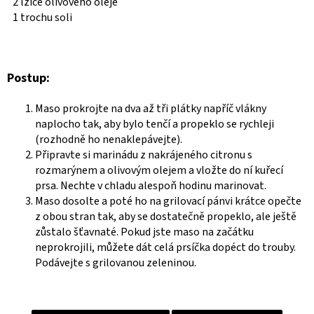
2 lžíce olivového oleje
1 trochu soli
Postup:
Maso prokrojte na dva až tři plátky napříč vlákny
naplocho tak, aby bylo tenčí a propeklo se rychleji
(rozhodně ho nenaklepávejte).
Připravte si marinádu z nakrájeného citronu s
rozmarýnem a olivovým olejem a vložte do ní kuřecí
prsa. Nechte v chladu alespoň hodinu marinovat.
Maso dosolte a poté ho na grilovací pánvi krátce opečte
z obou stran tak, aby se dostatečně propeklo, ale ještě
zůstalo šťavnaté. Pokud jste maso na začátku
neprokrojili, můžete dát celá prsíčka dopéct do trouby.
Podávejte s grilovanou zeleninou.