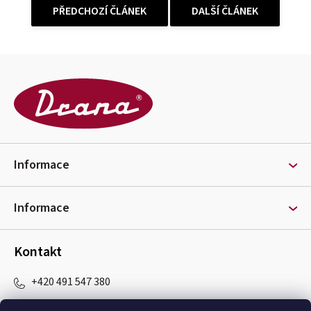
PŘEDCHOZÍ ČLÁNEK
DALŠÍ ČLÁNEK
Z
á
p
a
t
Informace
í
Informace
Kontakt
+420 491 547 380
objednavky
@
drana.cz