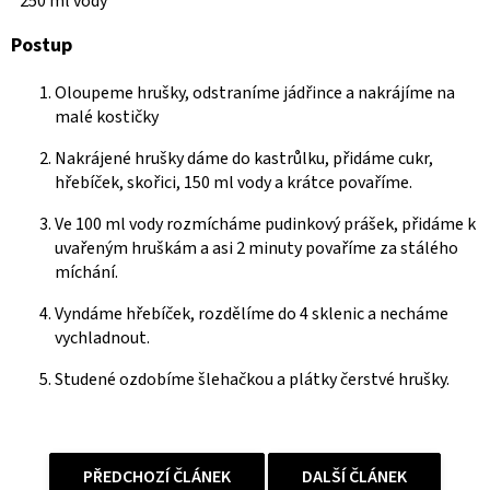
250 ml vody
Postup
Oloupeme hrušky, odstraníme jádřince a nakrájíme na
malé kostičky
Nakrájené hrušky dáme do kastrůlku, přidáme cukr,
hřebíček, skořici, 150 ml vody a krátce povaříme.
Ve 100 ml vody rozmícháme pudinkový prášek, přidáme k
uvařeným hruškám a asi 2 minuty povaříme za stálého
míchání.
Vyndáme hřebíček, rozdělíme do 4 sklenic a necháme
vychladnout.
Studené ozdobíme šlehačkou a plátky čerstvé hrušky.
PŘEDCHOZÍ ČLÁNEK
DALŠÍ ČLÁNEK