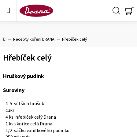
Přejít
na
obsah
Hledat
NÁ
KO
Domů
Recepty koření DRANA
Hřebíček celý
Hřebíček celý
Hruškový pudink
Suroviny
4-5 větších hrušek
cukr
4 ks hřebíček celý Drana
1 ks skořice celá Drana
1/2 sáčku vanilkového pudinku