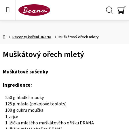
Přejít
na
obsah
Hledat
NÁ
KO
Domů
Recepty koření DRANA
Muškátový ořech mletý
Muškátový ořech mletý
Muškátové sušenky
Ingredience:
250 g hladké mouky
125 g másla (pokojové teploty)
100 g cukru moučka
1 vejce
1 lžička mletého muškátového oříšku DRANA