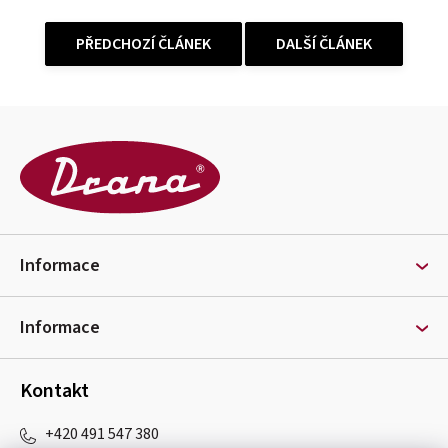
PŘEDCHOZÍ ČLÁNEK
DALŠÍ ČLÁNEK
Z
á
p
a
t
Informace
í
Informace
Kontakt
+420 491 547 380