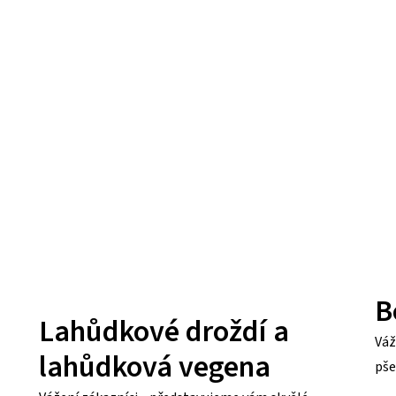
B
Lahůdkové droždí a
Váž
lahůdková vegena
pše