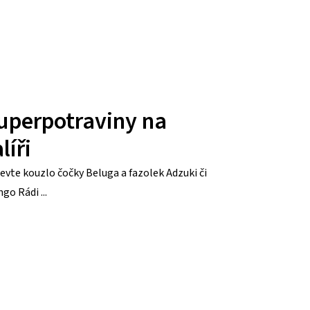
uperpotraviny na
líři
evte kouzlo čočky Beluga a fazolek Adzuki či
go Rádi ...