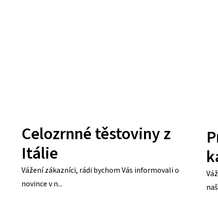
Celozrnné těstoviny z
P
Itálie
k
Vážení zákazníci, rádi bychom Vás informovali o
Váž
novince v n...
naš