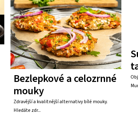
S
ta
Bezlepkové a celozrnné
Obj
Mun
mouky
Zdravější a kvalitnější alternativy bílé mouky.
Hledáte zdr...