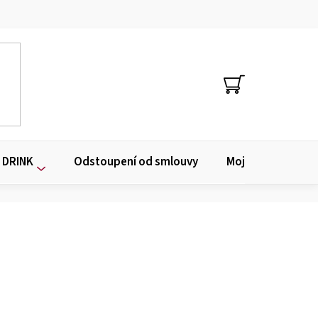
NÁKUPNÍ
KOŠÍK
 DRINK
Odstoupení od smlouvy
Moje objednávka