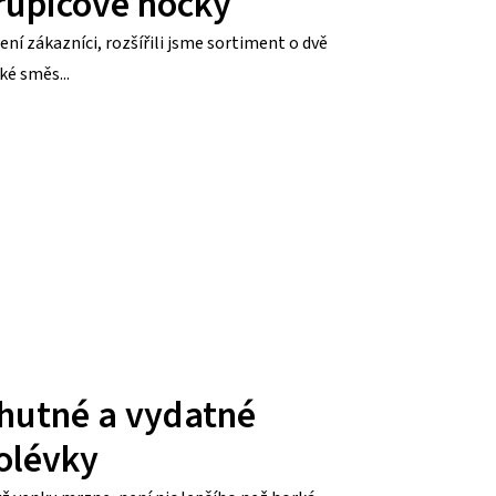
rupicové nočky
ení zákazníci, rozšířili jsme sortiment o dvě
ké směs...
hutné a vydatné
olévky