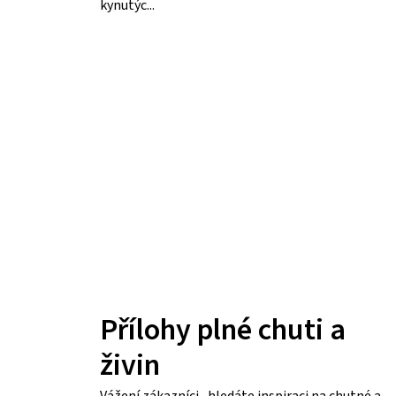
kynutýc...
Přílohy plné chuti a
živin
Vážení zákazníci, hledáte inspiraci na chutné a