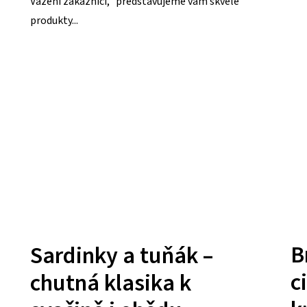
Vážení zákazníci, představujeme vám skvělé
produkty...
B
Sardinky a tuňák –
c
chutná klasika k