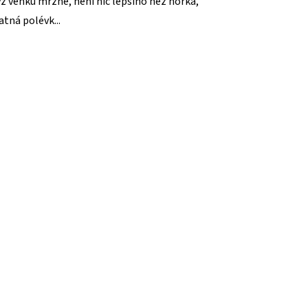
ž venku mrzne, není nic lepšího než horká,
atná polévk...