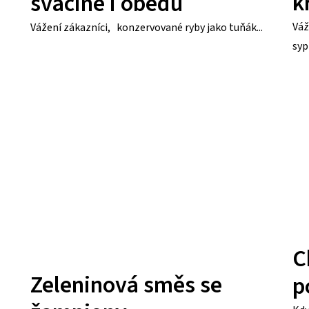
k
svačině i obědu
Váž
Vážení zákazníci, konzervované ryby jako tuňák...
syp
C
Zeleninová směs se
p