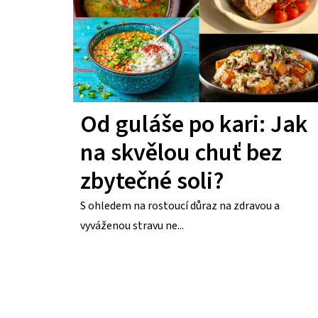
p
i
s
č
Od guláše po kari: Jak
l
na skvělou chuť bez
á
zbytečné soli?
n
S ohledem na rostoucí důraz na zdravou a
k
vyváženou stravu ne...
ů