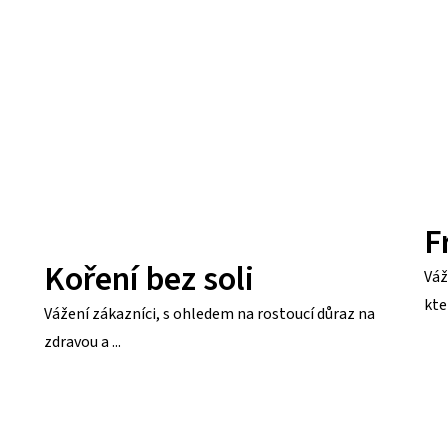
F
Koření bez soli
Váž
kte
Vážení zákazníci, s ohledem na rostoucí důraz na
zdravou a ...